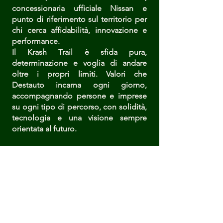
concessionaria ufficiale Nissan e
punto di riferimento sul territorio per
chi cerca affidabilità, innovazione e
performance.
Il Krash Trail è sfida pura,
determinazione e voglia di andare
oltre i propri limiti. Valori che
Destauto incarna ogni giorno,
accompagnando persone e imprese
su ogni tipo di percorso, con solidità,
tecnologia e una visione sempre
orientata al futuro.
Non è solo una sponsorizzazione: è
una scelta di campo. Destauto è al
nostro fianco perché crede nelle sfide
autentiche, nello spirito di squadra e
nell’energia di chi non si tira indietro
quando la strada si fa impegnativa.
Insieme condividiamo la stessa