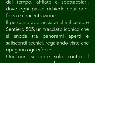
dal tempo, affilate e spettacolari,
dove ogni passo richiede equilibrio,
forza e concentrazione.
Il percorso abbraccia anche il celebre
Sentiero 505, un tracciato iconico che
si snoda tra panorami aperti e
saliscendi tecnici, regalando viste che
ripagano ogni sforzo.
Qui non si corre solo contro il
cronometro: si corre dentro la natura,
tra polvere, vento e silenzi improvvisi.
È un’esperienza intensa, ruvida,
autentica.
Il Krash Trail è questo: un viaggio
potente in un territorio unico, dove
ogni chilometro lascia il segno.
ISCRIVITI